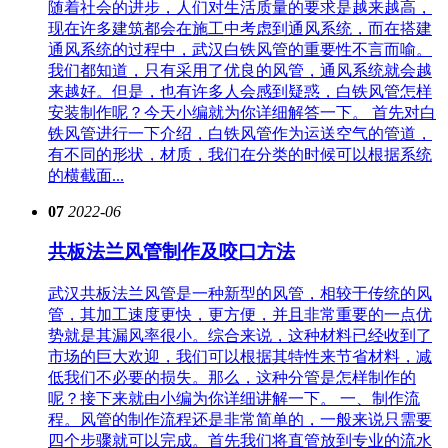
随着社会的进步，人们对生活质量的要求是越来越高，
现在许多建筑都会在施工中考虑到通风系统，而在搭建
通风系统的过程中，武汉白铁风管的重要性不言而喻。
我们都知道，只有采用了优良的风管，通风系统就会越
来越好。但是，也有许多人会感到疑惑，白铁风管怎样
安装制作呢？今天小编就为你详细解答一下。 首先对白
铁风管进行一下介绍，白铁风管作为运送空气的管道，
有不同的形状，材质，我们在分类的时候可以根据系统
的横截面...
07
2022-06
共板法兰风管制作及咬口方法
武汉共板法兰风管是一种新型的风管，相较于传统的风
管，其加工速度更快，更方便，并且非常重要的一点优
势就是其漏风率很小。综合来说，这种材料已经收到了
市场的巨大欢迎，我们可以根据其特性来节省材料，减
低我们不必要的损失。那么，这种分管是怎样制作的
呢？接下来就由小编为你详细讲解一下。 一、制作流
程。风管的制作流程还是非常简单的，一般来说只需要
四个步骤就可以完成。首先我们将直管放到专业的流水