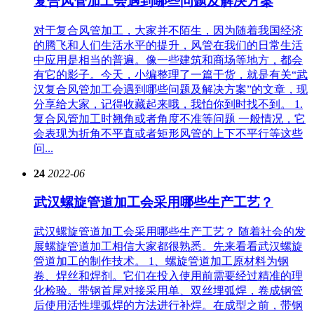
复合风管加工会遇到哪些问题及解决方案
对于复合风管加工，大家并不陌生，因为随着我国经济
的腾飞和人们生活水平的提升，风管在我们的日常生活
中应用是相当的普遍。像一些建筑和商场等地方，都会
有它的影子。今天，小编整理了一篇干货，就是有关“武
汉复合风管加工会遇到哪些问题及解决方案”的文章，现
分享给大家，记得收藏起来哦，我怕你到时找不到。 1.
复合风管加工时翘角或者角度不准等问题 一般情况，它
会表现为折角不平直或者矩形风管的上下不平行等这些
问...
24
2022-06
武汉螺旋管道加工会采用哪些生产工艺？
武汉螺旋管道加工会采用哪些生产工艺？ 随着社会的发
展螺旋管道加工相信大家都很熟悉。先来看看武汉螺旋
管道加工的制作技术。 1、螺旋管道加工原材料为钢
卷、焊丝和焊剂。它们在投入使用前需要经过精准的理
化检验。带钢首尾对接采用单、双丝埋弧焊，卷成钢管
后使用活性埋弧焊的方法进行补焊。在成型之前，带钢