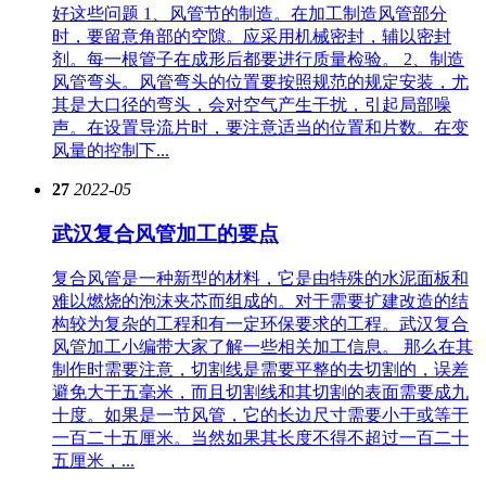
好这些问题 1、风管节的制造。在加工制造风管部分
时，要留意角部的空隙。应采用机械密封，辅以密封
剂。每一根管子在成形后都要进行质量检验。 2、制造
风管弯头。风管弯头的位置要按照规范的规定安装，尤
其是大口径的弯头，会对空气产生干扰，引起局部噪
声。在设置导流片时，要注意适当的位置和片数。在变
风量的控制下...
27
2022-05
武汉复合风管加工的要点
复合风管是一种新型的材料，它是由特殊的水泥面板和
难以燃烧的泡沫夹芯而组成的。对于需要扩建改造的结
构较为复杂的工程和有一定环保要求的工程。武汉复合
风管加工小编带大家了解一些相关加工信息。 那么在其
制作时需要注意，切割线是需要平整的去切割的，误差
避免大于五毫米，而且切割线和其切割的表面需要成九
十度。如果是一节风管，它的长边尺寸需要小于或等于
一百二十五厘米。当然如果其长度不得不超过一百二十
五厘米，...