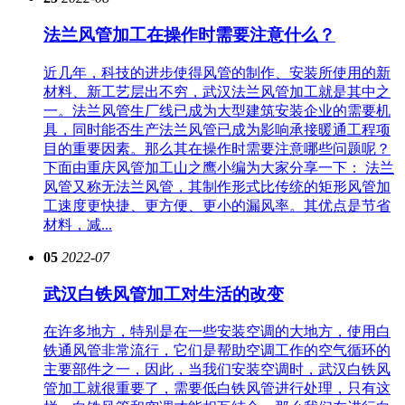
法兰风管加工在操作时需要注意什么？
近几年，科技的进步使得风管的制作、安装所使用的新
材料、新工艺层出不穷，武汉法兰风管加工就是其中之
一。法兰风管生厂线已成为大型建筑安装企业的需要机
具，同时能否生产法兰风管已成为影响承接暖通工程项
目的重要因素。那么其在操作时需要注意哪些问题呢？
下面由重庆风管加工山之鹰小编为大家分享一下： 法兰
风管又称无法兰风管，其制作形式比传统的矩形风管加
工速度更快捷、更方便、更小的漏风率。其优点是节省
材料，减...
05
2022-07
武汉白铁风管加工对生活的改变
在许多地方，特别是在一些安装空调的大地方，使用白
铁通风管非常流行，它们是帮助空调工作的空气循环的
主要部件之一，因此，当我们安装空调时，武汉白铁风
管加工就很重要了，需要低白铁风管进行处理，只有这