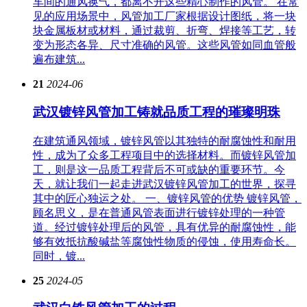
车间的通风换气，都离不开这些精心制作的风管。 在常
见的应用场景中，风管加工厂家根据设计图纸，将一块
块金属板材或材料，通过裁剪、折弯、焊接等工艺，转
变为形态各异、尺寸准确的风管。这些风管如同血管般
遍布建筑...
21
2024-06
武汉镀锌风管加工铸就品质工程的璀璨明珠
在建筑通风领域，镀锌风管以其独特的耐腐蚀性和耐用
性，成为了众多工程项目中的选择材料。而镀锌风管加
工，则是这一品质工程背后不可或缺的重要环节。今
天，就让我们一起走进武汉镀锌风管加工的世界，探寻
其中的匠心独运之处。 一、镀锌风管的优势 镀锌风管，
顾名思义，是在普通风管表面进行镀锌处理的一种管
道。经过镀锌处理后的风管，具有优异的耐腐蚀性，能
够有效抵抗酸碱盐等腐蚀性物质的侵蚀，使用寿命长。
同时，镀...
25
2024-05