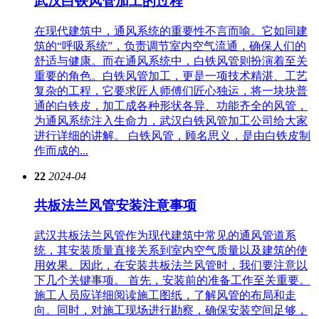
武汉白铁风管加工的过程
在现代建筑中，通风系统的重要性不言而喻。它如同建
筑的“呼吸系统”，负责调节室内空气流通，确保人们的
舒适与健康。而在通风系统中，白铁风管则扮演着至关
重要的角色。白铁风管加工，更是一项技术精湛、工艺
复杂的工程，它要求匠人师傅们匠心独运，将一块块普
通的白铁皮，加工成各种形状各异、功能齐全的风管，
为通风系统注入生命力，武汉白铁风管加工公司给大家
进行详细的讲解。 白铁风管，顾名思义，是由白铁皮制
作而成的...
22
2024-04
共板法兰风管安装注意事项
武汉共板法兰风管作为现代建筑中常见的通风管道系
统，其安装质量直接关系到室内空气质量以及建筑的使
用效果。因此，在安装共板法兰风管时，我们要注意以
下几个关键事项。 首先，安装前的准备工作至关重要。
施工人员应详细阅读施工图纸，了解风管的布局和走
向。同时，对施工现场进行勘察，确保安装空间足够，