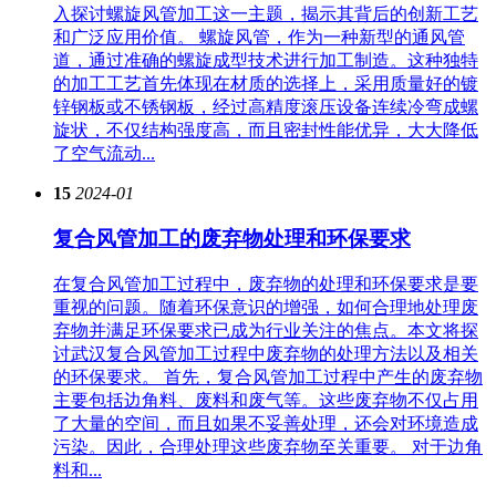
入探讨螺旋风管加工这一主题，揭示其背后的创新工艺
和广泛应用价值。 螺旋风管，作为一种新型的通风管
道，通过准确的螺旋成型技术进行加工制造。这种独特
的加工工艺首先体现在材质的选择上，采用质量好的镀
锌钢板或不锈钢板，经过高精度滚压设备连续冷弯成螺
旋状，不仅结构强度高，而且密封性能优异，大大降低
了空气流动...
15
2024-01
复合风管加工的废弃物处理和环保要求
在复合风管加工过程中，废弃物的处理和环保要求是要
重视的问题。随着环保意识的增强，如何合理地处理废
弃物并满足环保要求已成为行业关注的焦点。本文将探
讨武汉复合风管加工过程中废弃物的处理方法以及相关
的环保要求。 首先，复合风管加工过程中产生的废弃物
主要包括边角料、废料和废气等。这些废弃物不仅占用
了大量的空间，而且如果不妥善处理，还会对环境造成
污染。因此，合理处理这些废弃物至关重要。 对于边角
料和...