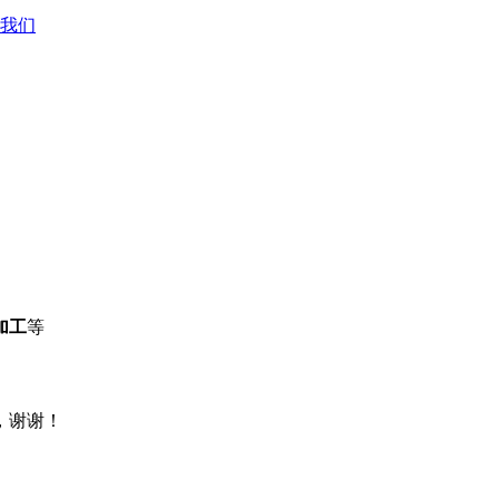
我们
加工
等
，谢谢！