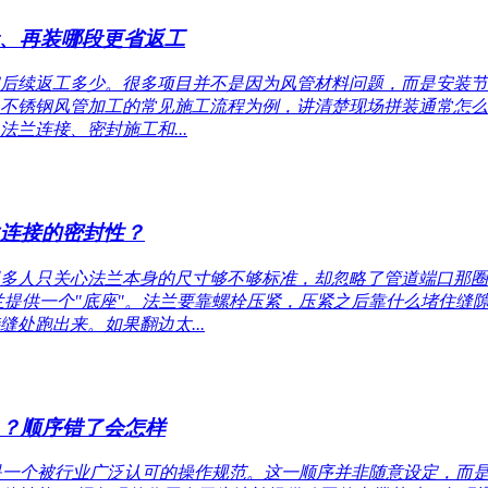
、再装哪段更省返工
后续返工多少。很多项目并不是因为风管材料问题，而是安装节
不锈钢风管加工的常见施工流程为例，讲清楚现场拼装通常怎么排
兰连接、密封施工和...
兰连接的密封性？
多人只关心法兰本身的尺寸够不够标准，却忽略了管道端口那圈
兰提供一个"底座"。法兰要靠螺栓压紧，压紧之后靠什么堵住缝
处跑出来。如果翻边太...
”？顺序错了会怎样
是一个被行业广泛认可的操作规范。这一顺序并非随意设定，而