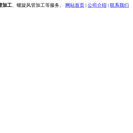
管加工
、螺旋风管加工等服务。
网站首页
|
公司介绍
|
联系我们