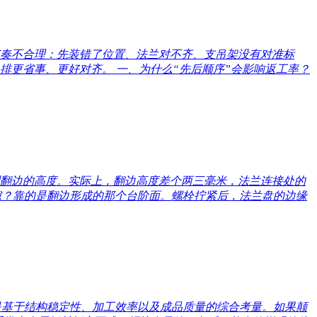
奏不合理：先装错了位置、法兰对不齐、支吊架没有对准标
更省事、更好对齐。 一、为什么“先后顺序”会影响返工率？
翻边的高度。实际上，翻边高度差个两三毫米，法兰连接处的
隙？靠的是翻边形成的那个台阶面。螺栓拧紧后，法兰盘的边缘
是基于结构稳定性、加工效率以及成品质量的综合考量。如果颠