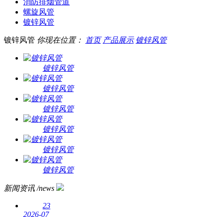
消防排烟管道
螺旋风管
镀锌风管
镀锌风管
你现在位置：
首页
产品展示
镀锌风管
镀锌风管
镀锌风管
镀锌风管
镀锌风管
镀锌风管
镀锌风管
新闻资讯
/news
23
2026-07