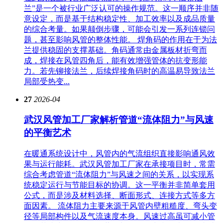
兰”是一个被行业广泛认可的操作规范。这一顺序并非随
意设定，而是基于结构稳定性、加工效率以及成品质量
的综合考量。如果颠倒步骤，可能会引发一系列连锁问
题，甚至影响风管的整体性能。 焊角码的作用在于为法
兰提供稳固的支撑基础。角码通常由金属板材折弯而
成，焊接在风管四角后，能有效增强管体的抗变形能
力。若先铆接法兰，后续焊接角码时的高温易导致法兰
局部受热变...
27
2026-04
武汉风管加工厂家解析管道“流体阻力”与风速
的平衡艺术
在暖通系统设计中，风管内的气流组织直接影响通风效
果与运行能耗。武汉风管加工厂家在承接项目时，常需
综合考虑管道“流体阻力”与风速之间的关系，以实现系
统稳定运行与节能目标的协调。这一平衡并非简单套用
公式，而是涉及材料选择、断面形式、连接方式等多方
面因素。 流体阻力主要来源于风管内壁粗糙度、弯头变
径等局部构件以及气流速度本身。风速过高虽可减小管