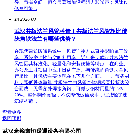
径、节省空间，但会显著增加沿程阻力和噪声；风速过
低则可能...
24
2026-03
武汉共板法兰风管科普｜共板法兰风管相比传
统角铁法兰有哪些优势？
在现代建筑暖通系统中，风管连接方式直接影响施工效
率、系统密封性与空间利用率。近年来，武汉共板法兰
风管因其标准化、轻量化和安装便捷等特点，在商业、
办公及工业项目中应用日益广泛。与传统的角铁法兰风
管相比，其优势主要体现在以下几个方面。 一、节省材
料，降低整体重量 共板法兰由风管本体钢板直接折边咬
合而成，无需额外焊接角钢，可减少钢材用量约15%–
20%。整体制作更轻，不仅降低运输成本，也减轻了建
筑结构荷...
查看更多
返回顶部
武汉豪锐鑫恒暖通设备有限公司