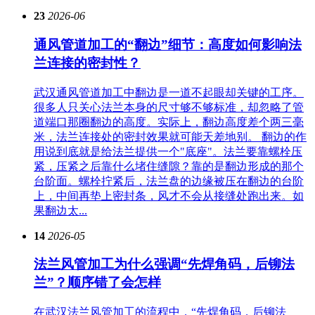
23
2026-06
通风管道加工的“翻边”细节：高度如何影响法
兰连接的密封性？
武汉通风管道加工中翻边是一道不起眼却关键的工序。
很多人只关心法兰本身的尺寸够不够标准，却忽略了管
道端口那圈翻边的高度。实际上，翻边高度差个两三毫
米，法兰连接处的密封效果就可能天差地别。 翻边的作
用说到底就是给法兰提供一个"底座"。法兰要靠螺栓压
紧，压紧之后靠什么堵住缝隙？靠的是翻边形成的那个
台阶面。螺栓拧紧后，法兰盘的边缘被压在翻边的台阶
上，中间再垫上密封条，风才不会从接缝处跑出来。如
果翻边太...
14
2026-05
法兰风管加工为什么强调“先焊角码，后铆法
兰”？顺序错了会怎样
在武汉法兰风管加工的流程中，“先焊角码，后铆法