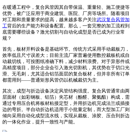
在暖通工程中，复合风管因其自带保温、重量轻、施工便捷等
优势，被广泛应用于商业建筑、医院、厂房等场所。随着项目
对工期和质量要求的提高，越来越多客户关注
武汉复合风管加
工
背后的生产能力和设备配置。那么，一套完整的加工流程到
底需要哪些设备？激光切割与自动化成型是否已成为行业常
规？
首先，板材开料设备是基础环节。传统方式采用手动裁板刀，
效率低且尺寸误差大；目前主流厂家普遍使用数控裁板机或自
动裁切线，可按图纸准确下料，减少材料浪费。对于异形件或
高精度项目，部分企业会引入激光切割机，其优势在于切口光
滑、无毛刺，尤其适合铝箔面层的复合板材，但并非所有订单
都需用到——普通矩形风管仍以机械裁切为主。
其次，成型与折边设备决定风管结构强度。复合风管通常由两
层面材（如彩钢板、铝箔）夹芯材（酚醛、聚氨酯）构成，需
通过专用压合机将板材粘接定型，并用折边机完成法兰或插接
边的弯折。半自动折边机适用于小批量定制，而大型加工厂则
倾向采用自动化成型流水线，实现从裁板、涂胶、压合到折边
的一体化作业，提升一致性与产能。