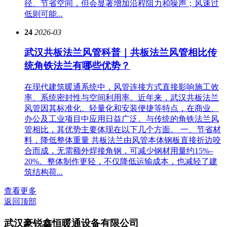
径、节省空间，但会显著增加沿程阻力和噪声；风速过
低则可能...
24
2026-03
武汉共板法兰风管科普｜共板法兰风管相比传
统角铁法兰有哪些优势？
在现代建筑暖通系统中，风管连接方式直接影响施工效
率、系统密封性与空间利用率。近年来，武汉共板法兰
风管因其标准化、轻量化和安装便捷等特点，在商业、
办公及工业项目中应用日益广泛。与传统的角铁法兰风
管相比，其优势主要体现在以下几个方面。 一、节省材
料，降低整体重量 共板法兰由风管本体钢板直接折边咬
合而成，无需额外焊接角钢，可减少钢材用量约15%–
20%。整体制作更轻，不仅降低运输成本，也减轻了建
筑结构荷...
查看更多
返回顶部
武汉豪锐鑫恒暖通设备有限公司