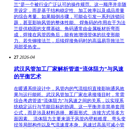
兰”是一个被行业广泛认可的操作规范。这一顺序并非随
意设定，而是基于结构稳定性、加工效率以及成品质量
的综合考量。如果颠倒步骤，可能会引发一系列连锁问
题，甚至影响风管的整体性能。 焊角码的作用在于为法
兰提供稳固的支撑基础。角码通常由金属板材折弯而
成，焊接在风管四角后，能有效增强管体的抗变形能
力。若先铆接法兰，后续焊接角码时的高温易导致法兰
局部受热变...
27
2026-04
武汉风管加工厂家解析管道“流体阻力”与风速
的平衡艺术
在暖通系统设计中，风管内的气流组织直接影响通风效
果与运行能耗。武汉风管加工厂家在承接项目时，常需
综合考虑管道“流体阻力”与风速之间的关系，以实现系
统稳定运行与节能目标的协调。这一平衡并非简单套用
公式，而是涉及材料选择、断面形式、连接方式等多方
面因素。 流体阻力主要来源于风管内壁粗糙度、弯头变
径等局部构件以及气流速度本身。风速过高虽可减小管