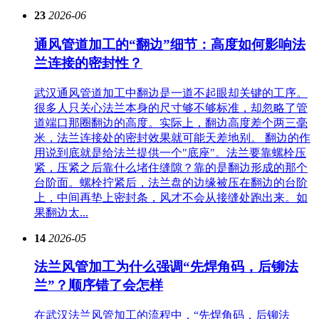
23
2026-06
通风管道加工的“翻边”细节：高度如何影响法
兰连接的密封性？
武汉通风管道加工中翻边是一道不起眼却关键的工序。
很多人只关心法兰本身的尺寸够不够标准，却忽略了管
道端口那圈翻边的高度。实际上，翻边高度差个两三毫
米，法兰连接处的密封效果就可能天差地别。 翻边的作
用说到底就是给法兰提供一个"底座"。法兰要靠螺栓压
紧，压紧之后靠什么堵住缝隙？靠的是翻边形成的那个
台阶面。螺栓拧紧后，法兰盘的边缘被压在翻边的台阶
上，中间再垫上密封条，风才不会从接缝处跑出来。如
果翻边太...
14
2026-05
法兰风管加工为什么强调“先焊角码，后铆法
兰”？顺序错了会怎样
在武汉法兰风管加工的流程中，“先焊角码，后铆法